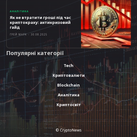
АНАЛІТИКА
Як не втратити гроші під час
криптокраху: антикризовий
гайд
ГРЕЙ МАРК
-
30.08.2025
Популярні категорії
Tech
Криптовалюти
Blockchain
Аналітика
Криптосвіт
© CryptoNews