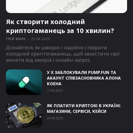
Як створити холодний
криптогаманець за 10 хвилин?
ГРЕЙ МАРК
-
29.08.2025
Дізнайтеся, як швидко і надійно створити
холодний криптогаманець, щоб захистити свої
монети від хакерів і онлайн-загроз.
У Х ЗАБЛОКУВАЛИ PUMP.FUN ТА
АКАУНТ СПІВЗАСНОВНИКА АЛОНА
КОЕНА
17.06.2025
ЯК ПЛАТИТИ КРИПТОЮ В УКРАЇНІ:
МАГАЗИНИ, СЕРВІСИ, КЕЙСИ
29.08.2025