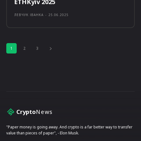
ETHKyiv 2025
ЛЕВЧУК ІВАНКА
-
25.06.2025
1
2
3
Crypto
News
"Paper money is going away. And crypto is a far better way to transfer
value than pieces of paper", - Elon Musk.