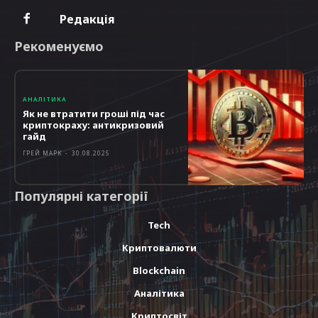
Редакція
Рекоменуємо
АНАЛІТИКА
Як не втратити гроші під час
криптокраху: антикризовий
гайд
ГРЕЙ МАРК
-
30.08.2025
Популярні категорії
Tech
Криптовалюти
Blockchain
Аналітика
Криптосвіт