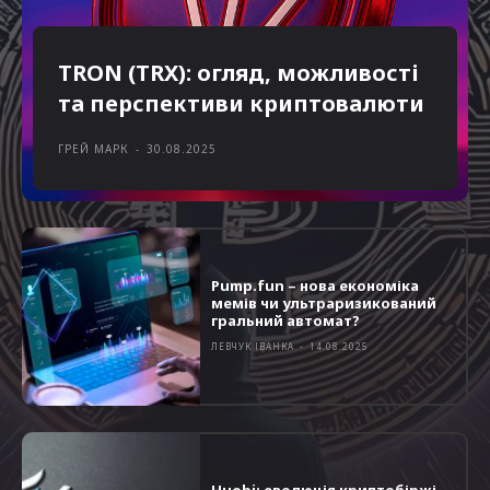
TRON (TRX): огляд, можливості
та перспективи криптовалюти
ГРЕЙ МАРК
-
30.08.2025
Pump.fun – нова економіка
мемів чи ультраризикований
гральний автомат?
ЛЕВЧУК ІВАНКА
-
14.08.2025