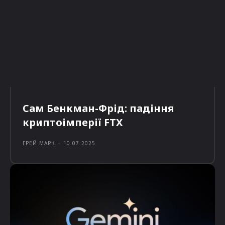
Сам Бенкман-Фрід: падіння
криптоімперії FTX
ГРЕЙ МАРК
-
10.07.2025