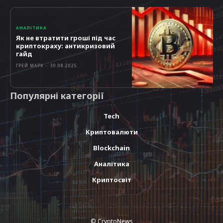
АНАЛІТИКА
Як не втратити гроші під час
криптокраху: антикризовий
гайд
ГРЕЙ МАРК
-
30.08.2025
Популярні категорії
Tech
Криптовалюти
Blockchain
Аналітика
Криптосвіт
© CryptoNews